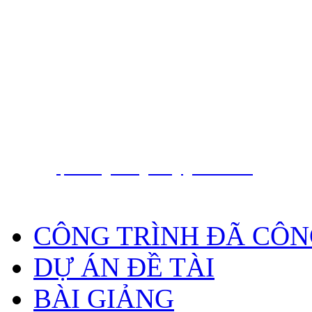
Nguyễn Hồng Phương
PGS. TS.
Trung tâm báo tin động đất và cảnh báo só
Viện Vật lý Địa cầu, Viện Hàn lâm Khoa họ
Nam
18 Hoàng Quốc Việt, Cầu Giấy, Hà Nội, Việt
, Phone
E-Mail:
phuong.dongdat@gmail.com
CÔNG TRÌNH ĐÃ CÔN
DỰ ÁN ĐỀ TÀI
BÀI GIẢNG