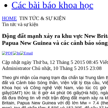
Các bài báo khoa học
HOME
TIN TỨC & SỰ KIỆN
Tin tức và sự kiện
Động đất mạnh xảy ra khu vực New Brit
Papua New Guinea và các cảnh báo sóng
Cập nhật ngày Thứ ba, 12 Tháng 5 2015 08:45
Viết
Administrator
Chủ nhật, 10 Tháng 5 2015 23:08
Theo ghi nhận của mạng trạm địa chấn tại Trung tâm 
đất và Cảnh báo Sóng thần, Viện Vật lý Địa cầu, V
Khoa học và Công nghệ Việt Nam, vào lúc 01 giờ
giây(GMT) tức là: 8 giờ 44 phút 06 giây(Hà Nội), ng
đã đưa thông tin về một trận động đất mạnh xảy ra 
Britain, Papua New Guinea với độ lớn Mw = 7.4 (th
men). tọa độ chấn tâm: 5.59S và 152.30E, độ sâu 37 