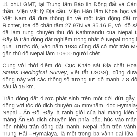
11 phút GMT, tại Trung tâm Báo tin Động đất và Cả
thần, Viện Vật lý Địa cầu, Viện Hàn lâm Khoa học v
Việt Nam đã đưa thông tin về một trận động đất 
Richter, tọa độ chấn tâm 27.97N và 85.16 E, với độ s
đã làm rung chuyển thủ đô Kathmandu của Nepal t
Đây là trận động đất nghiêm trọng nhất ở Nepal tron
qua. Trước đó, vào năm 1934 cũng đã có một trận M8
gần thủ đô Nepal làm 10600 người chết.
Cùng với thời điểm đó, Cục Khảo sát Địa chất Hoa
States Geological Survey
, viết tắt USGS), cũng đưa
động này với các thông số tương tự: độ mạnh 7.8 độ
sâu là 15 km.
Trận động đất được phát sinh trên một đới đứt gẫy 
động với tốc độ dịch chuyển 45 mm/năm, dọc Hymalay
Nepal - Ấn Độ. Đây là ranh giới của hai mảng kiến 
mảng Ấn Độ dịch chuyển lên phía bắc, húc vào mản
nên nhiều trận động đất mạnh. Nepal nằm trên vành 
Trung Hải –Hymalaya, là một trong ba vành đai lửa 