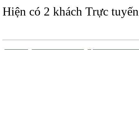
Hiện có 2 khách Trực tuyến
TRANG CHỦ
|
CÔNG TRÌNH ĐÃ CÔNG BỐ
|
DỰ ÁN ĐỀ TÀI NGHIÊN C
Bản quyền thuộc về Trung 
Sóng thần - Viện Vật lý Địa 
ngh
Địa chỉ: Nhà A8 đường Hoàng
V
Phát triển dựa trên Joomla! 
theo giấ