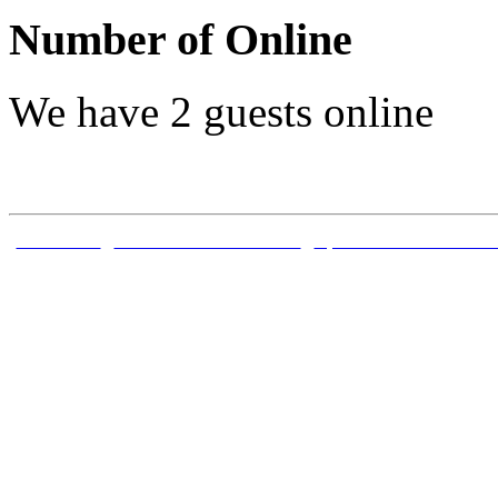
Number of Online
We have 2 guests online
TRANG CHỦ
|
CÔNG TRÌNH ĐÃ CÔNG BỐ
|
DỰ ÁN ĐỀ TÀI NGHIÊN C
Bản quyền thuộc về Trung 
Sóng thần - Viện Vật lý Địa 
ngh
Địa chỉ: Nhà A8 đường Hoàng
V
Phát triển dựa trên Joomla! 