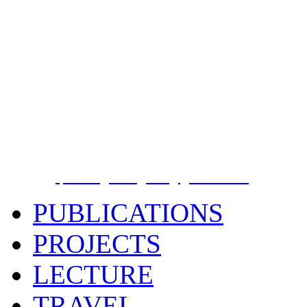
Phuong Nguyen Hong
PhD
Earthquake Information and Tsunami Warni
Institute of Geophysics, Vietnam Academy 
Technology
18 Hoang Quoc Viet street, Cau Giay District
, Phone
E-Mail:
phuong.dongdat@gmail.com
PUBLICATIONS
PROJECTS
LECTURE
TRAVEL