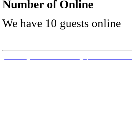
Number of Online
We have 10 guests online
TRANG CHỦ
|
CÔNG TRÌNH ĐÃ CÔNG BỐ
|
DỰ ÁN ĐỀ TÀI NGHIÊN C
Bản quyền thuộc về Trung 
Sóng thần - Viện Vật lý Địa 
ngh
Địa chỉ: Nhà A8 đường Hoàng
V
Phát triển dựa trên Joomla! 