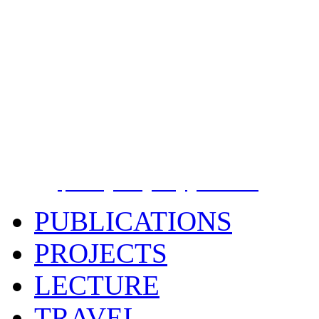
Phuong Nguyen Hong
PhD
Earthquake Information and Tsunami Warni
Institute of Geophysics, Vietnam Academy 
Technology
18 Hoang Quoc Viet street, Cau Giay District
, Phone
E-Mail:
phuong.dongdat@gmail.com
PUBLICATIONS
PROJECTS
LECTURE
TRAVEL